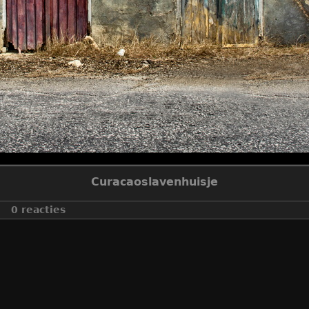
Curacaoslavenhuisje
0 reacties
make
canon
model
canon eos 60d
datetimeoriginal
2017:06:14 21:27:48
aperturefnumber
f/9.0
geplaatst op
zaterdag 16 maart 2019