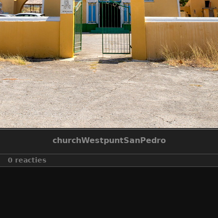
churchWestpuntSanPedro
0 reacties
make
canon
model
canon eos 6d mark ii
datetimeoriginal
2019:02:09 17:00:09
aperturefnumber
f/9.0