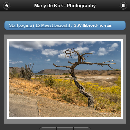
Marly de Kok - Photography
Startpagina
/
15 Meest bezocht
/
StWillibrord-no-rain