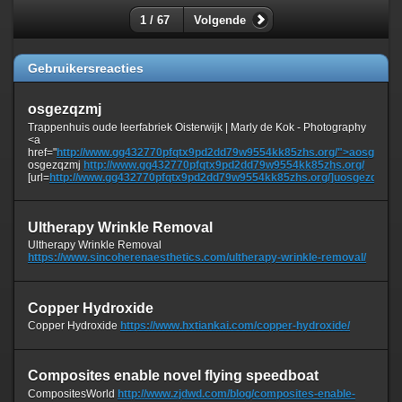
1 / 67
Volgende
Gebruikersreacties
osgezqzmj
Trappenhuis oude leerfabriek Oisterwijk | Marly de Kok - Photography
<a
href="
http://www.gg432770pfqtx9pd2dd79w9554kk85zhs.org/">aosgezqz
osgezqzmj
http://www.gg432770pfqtx9pd2dd79w9554kk85zhs.org/
[url=
http://www.gg432770pfqtx9pd2dd79w9554kk85zhs.org/]uosgezqzmj[/u
Ultherapy Wrinkle Removal
Ultherapy Wrinkle Removal
https://www.sincoherenaesthetics.com/ultherapy-wrinkle-removal/
Copper Hydroxide
Copper Hydroxide
https://www.hxtiankai.com/copper-hydroxide/
Composites enable novel flying speedboat
CompositesWorld
http://www.zjdwd.com/blog/composites-enable-