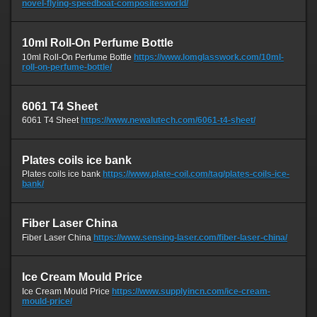
novel-flying-speedboat-compositesworld/
10ml Roll-On Perfume Bottle
10ml Roll-On Perfume Bottle
https://www.lomglasswork.com/10ml-
roll-on-perfume-bottle/
6061 T4 Sheet
6061 T4 Sheet
https://www.newalutech.com/6061-t4-sheet/
Plates coils ice bank
Plates coils ice bank
https://www.plate-coil.com/tag/plates-coils-ice-
bank/
Fiber Laser China
Fiber Laser China
https://www.sensing-laser.com/fiber-laser-china/
Ice Cream Mould Price
Ice Cream Mould Price
https://www.supplyincn.com/ice-cream-
mould-price/