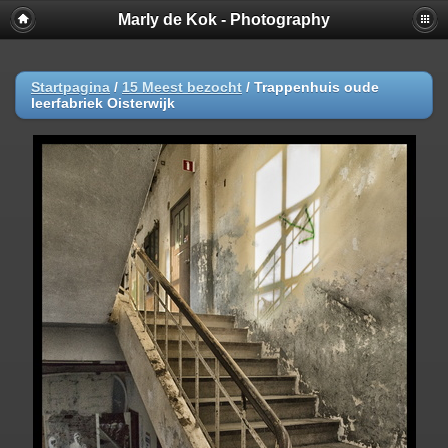
Marly de Kok - Photography
Startpagina
/
15 Meest bezocht
/
Trappenhuis oude
leerfabriek Oisterwijk