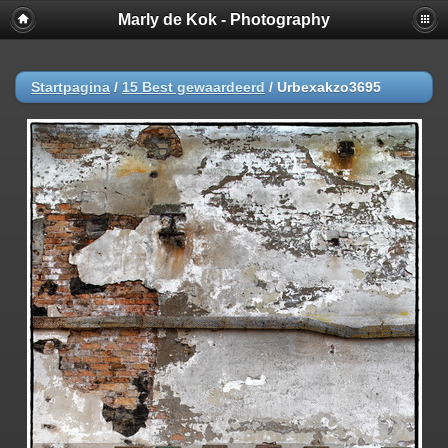
Marly de Kok - Photography
Startpagina
/
15 Best gewaardeerd
/
Urbexakzo3695