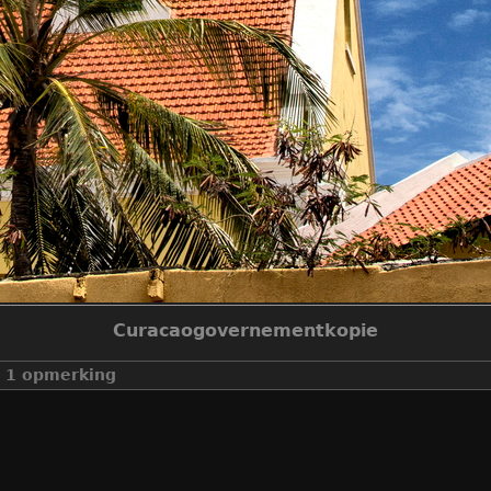
Curacaogovernementkopie
1 opmerking
make
canon
model
canon eos 60d
datetimeoriginal
2017:06:15 18:06:25
aperturefnumber
f/11.0