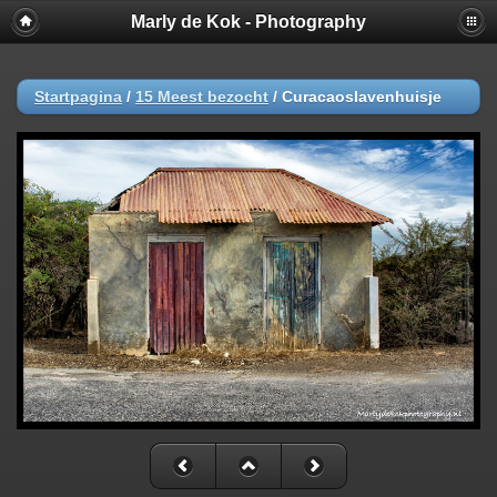
Marly de Kok - Photography
Startpagina
/
15 Meest bezocht
/
Curacaoslavenhuisje